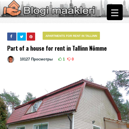
АPARTMENTS FOR RENT IN TALLINN
Part of a house for rent in Tallinn Nõmme
10127
Просмотры
1
0