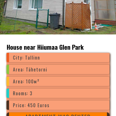
House near Hiiumaa Glen Park
City: Tallinn
Area: Tähetorni
Area: 100м²
Rooms: 3
Price: 450 Euros