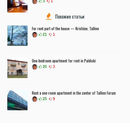
3
1
Похожие статьи
For rent part of the house — Kristiine, Tallinn
21
1
One-bedroom apartment for rent in Paldiski
20
3
Rent a one-room apartment in the center of Tallinn Forum
25
9