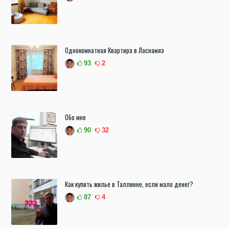
Однокомнатная Квартира в Ласнамяэ
93
2
Обо мне
90
32
Как купить жилье в Таллинне, если мало денег?
87
4