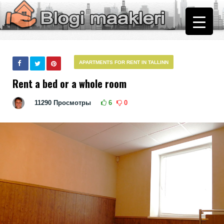
АPARTMENTS FOR RENT IN TALLINN
Rent a bed or a whole room
11290
Просмотры
6
0