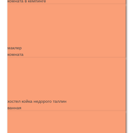
комната в кемпинге
маклер
комната
хостел койка недорого таллин
ванная