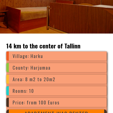
14 km to the center of Tallinn
Village: Harku
County: Harjumaa
Area: 8 m2 to 20m2
Rooms: 10
Price: from 100 Euros