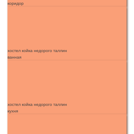
коридор
хостел койка недорого таллин
ванная
хостел койка недорого таллин
кухня