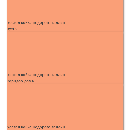
хостел койка недорого таллин
кухня
хостел койка недорого таллин
коридор дома
хостел койка недорого таллин