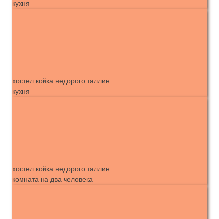
кухня
хостел койка недорого таллин
кухня
хостел койка недорого таллин
комната на два человека