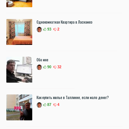
Однокомнатная Квартира в Ласнамяэ
93
2
Обо мне
90
32
Как купить жилье в Таллинне, если мало денег?
87
4