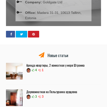
Company:
Goldgate Ltd
Office:
Madara 31-31, 10613 Tallinn,
Estonia
Новые статьи
Аренда квартиры, 2 комнатная у моря Штромка
4
1
Двухкомнатная на Пельгуранна хрущевка
3
3