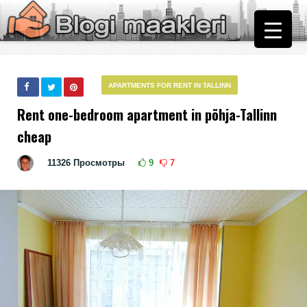
АPARTMENTS FOR RENT IN TALLINN
Rent one-bedroom apartment in põhja-Tallinn
cheap
11326
Просмотры
9
7