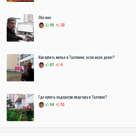
Обо мне
90
32
Как купить жилье в Таллинне, если мало денег?
87
4
Где купить недорогую квартиру в Таллине?
84
51