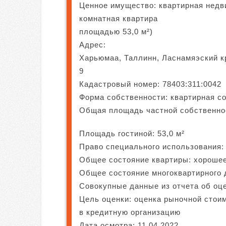
Ценное имущество: квартирная недви
комнатная квартира
площадью 53,0 м²)
Адрес:
Харьюмаа, Таллинн, Ласнамяэский кра
9
Кадастровый номер: 78403:311:0042
Форма собственности: квартирная с
Общая площадь частной собственнос
Площадь гостиной: 53,0 м²
Право специального использования:
Общее состояние квартиры: хороше
Общее состояние многоквартирного 
Совокупные данные из отчета об оц
Цель оценки: оценка рыночной стои
в кредитную организацию
Дата осмотра: 11.04.2022