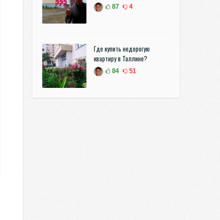
87
4
Где купить недорогую
квартиру в Таллине?
84
51