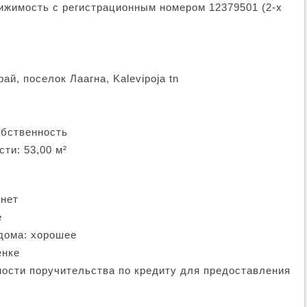
жимость с регистрационным номером 12379501 ​​(2-х
й, поселок Лаагна, Kalevipoja tn
обственность
ти: 53,00 м²
 нет
е
дома: хорошее
енке
мости поручительства по кредиту для предоставления