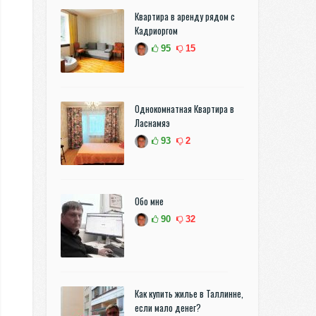
Квартира в аренду рядом с
Кадриоргом
95
15
Однокомнатная Квартира в
Ласнамяэ
93
2
Обо мне
90
32
Как купить жилье в Таллинне,
если мало денег?