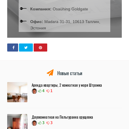
Компания:
Osaühing Goldgate
Офис:
Madara 31-31, 10613 Таллин,
Эстония
Новые статьи
Аренда квартиры, 2 комнатная у моря Штромка
4
1
Двухкомнатная на Пельгуранна хрущевка
3
3