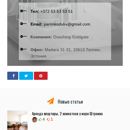
Тел:
+372 53 53 53 51
Email:
parimkodukv@gmail.com
Компания:
Osaühing Goldgate
Офис:
Madara 31-31, 10613 Таллин,
Эстония
Новые статьи
Аренда квартиры, 2 комнатная у моря Штромка
4
1