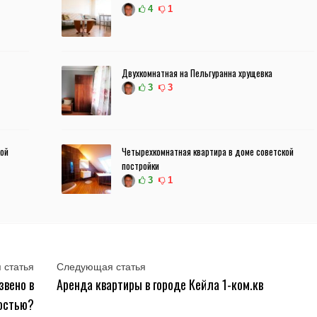
4
1
Двухкомнатная на Пельгуранна хрущевка
3
3
кой
Четырехкомнатная квартира в доме советской
постройки
3
1
 статья
Следующая статья
звено в
Аренда квартиры в городе Кейла 1-ком.кв
остью?