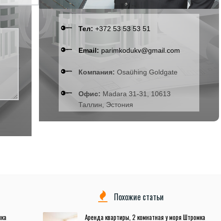
Тел:
+372 53 53 53 51
Email:
parimkodukv@gmail.com
Компания:
Osaühing Goldgate
Офис:
Madara 31-31, 10613
Таллин, Эстония
Похожие статьи
мка
Аренда квартиры, 2 комнатная у моря Штромка