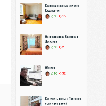
Квартира в аренду рядом с
Кадриоргом
95
15
Однокомнатная Квартира в
Ласнамяэ
93
2
Обо мне
90
32
Как купить жилье в Таллинне,
если мало денег?