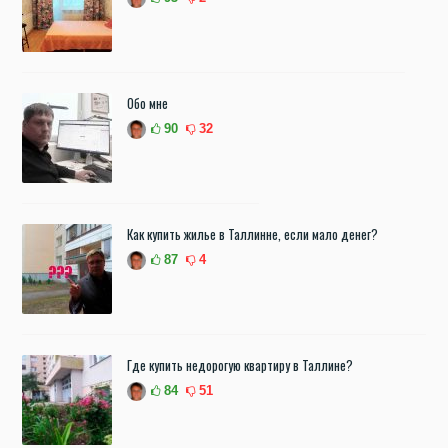
Обо мне
90
32
Как купить жилье в Таллинне, если мало денег?
87
4
Где купить недорогую квартиру в Таллине?
84
51