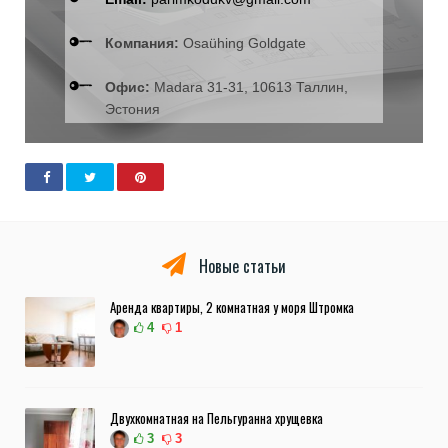
Компания:
Osaühing Goldgate
Офис:
Madara 31-31, 10613 Таллин,
Эстония
Новые статьи
Аренда квартиры, 2 комнатная у моря Штромка
4
1
Двухкомнатная на Пельгуранна хрущевка
3
3