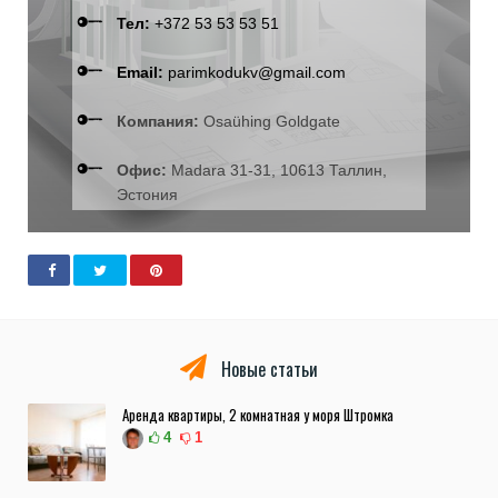
Тел:
+372 53 53 53 51
Email:
parimkodukv@gmail.com
Компания:
Osaühing Goldgate
Офис:
Madara 31-31, 10613 Таллин,
Эстония
Новые статьи
Аренда квартиры, 2 комнатная у моря Штромка
4
1