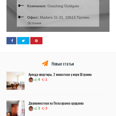
Компания:
Osaühing Goldgate
Офис:
Madara 31-31, 10613 Таллин,
Эстония
Новые статьи
Аренда квартиры, 2 комнатная у моря Штромка
4
1
Двухкомнатная на Пельгуранна хрущевка
3
3