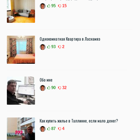
95
15
Однокомнатная Квартира в Ласнамяэ
93
2
Обо мне
90
32
Как купить жилье в Таллинне, если мало денег?
87
4