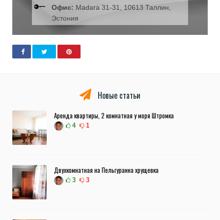
Офис:
Madara 31-31, 10613 Таллин,
Эстония
Новые статьи
Аренда квартиры, 2 комнатная у моря Штромка
4
1
Двухкомнатная на Пельгуранна хрущевка
3
3