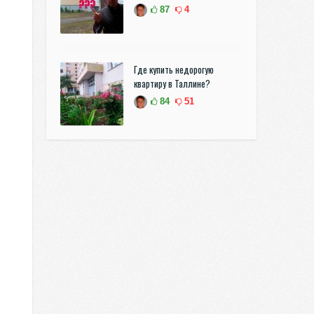
87
4
Где купить недорогую
квартиру в Таллине?
84
51