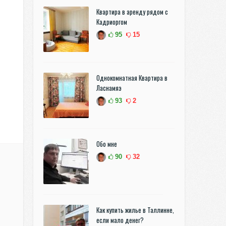
Квартира в аренду рядом с
Кадриоргом
95
15
Однокомнатная Квартира в
Ласнамяэ
93
2
Обо мне
90
32
Как купить жилье в Таллинне,
если мало денег?