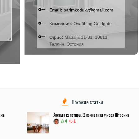
Email:
parimkodukv@gmail.com
Компания:
Osaühing Goldgate
Офис:
Madara 31-31, 10613
Таллин, Эстония
Похожие статьи
мка
Аренда квартиры, 2 комнатная у моря Штромка
4
1