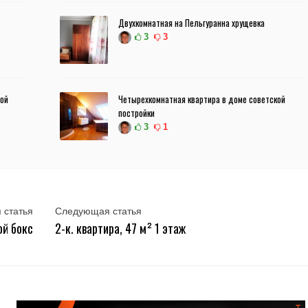
Двухкомнатная на Пельгуранна хрущевка
3
3
кой
Четырехкомнатная квартира в доме советской
постройки
3
1
 статья
Следующая статья
ой бокс
2-к. квартира, 47 м² 1 этаж