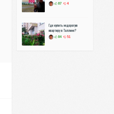
87
4
Где купить недорогую
квартиру в Таллине?
84
51