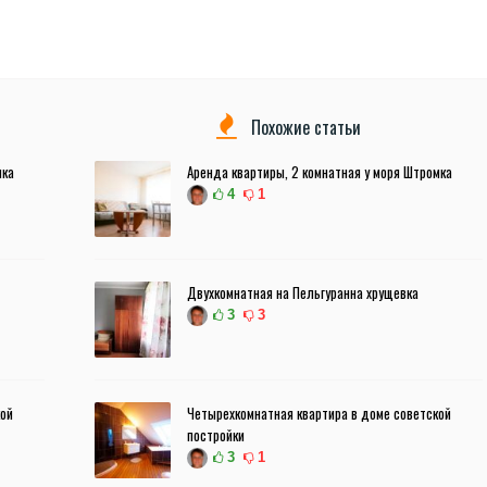
Похожие статьи
мка
Аренда квартиры, 2 комнатная у моря Штромка
4
1
Двухкомнатная на Пельгуранна хрущевка
3
3
кой
Четырехкомнатная квартира в доме советской
постройки
3
1