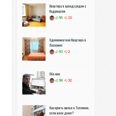
Квартира в аренду рядом с
Кадриоргом
95
15
Однокомнатная Квартира в
Ласнамяэ
93
2
Обо мне
90
32
Как купить жилье в Таллинне,
если мало денег?