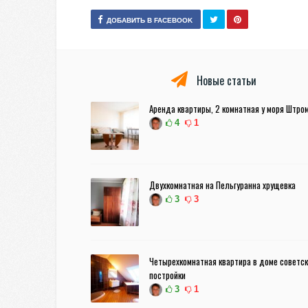
ДОБАВИТЬ В FACEBOOK
Новые статьи
Аренда квартиры, 2 комнатная у моря Штро
4
1
Двухкомнатная на Пельгуранна хрущевка
3
3
Четырехкомнатная квартира в доме советс
постройки
3
1