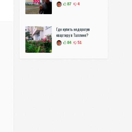
87
4
Где купить недорогую
квартиру в Таллине?
84
51