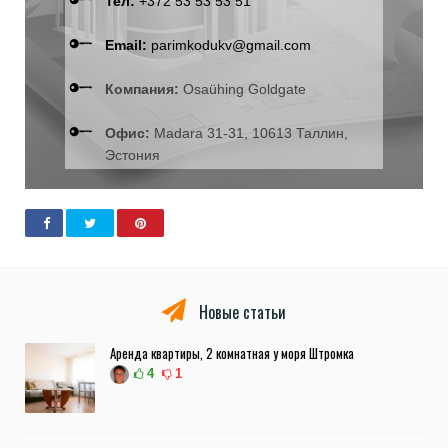
Тел:
+372 53 53 53 51
Email:
parimkodukv@gmail.com
Компания:
Osaühing Goldgate
Офис:
Madara 31-31, 10613 Таллин,
Эстония
Новые статьи
Аренда квартиры, 2 комнатная у моря Штромка
4
1