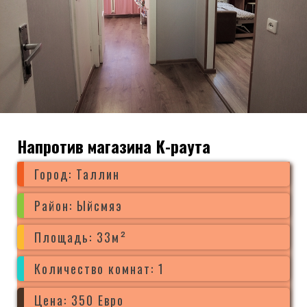
Напротив магазина К-раута
Город: Таллин
Район: Ыйсмяэ
Площадь: 33м²
Количество комнат: 1
Цена: 350 Евро