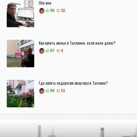
Обо мне
90
32
Как купить жилье в Таллинне, если мало денег?
87
4
Где купить недорогую квартиру в Таллине?
84
51