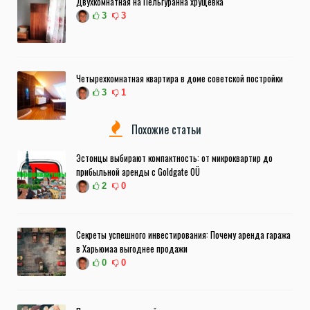
Двухкомнатная на Пельгуранна хрущевка
3
3
Четырехкомнатная квартира в доме советской постройки
3
1
Похожие статьи
Эстонцы выбирают компактность: от микроквартир до
прибыльной аренды с Goldgate OÜ
2
0
Секреты успешного инвестирования: Почему аренда гаража
в Харьюмаа выгоднее продажи
0
0