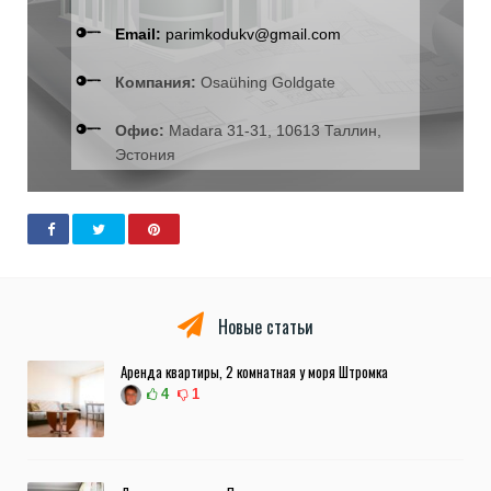
Email:
parimkodukv@gmail.com
Компания:
Osaühing Goldgate
Офис:
Madara 31-31, 10613 Таллин,
Эстония
Новые статьи
Аренда квартиры, 2 комнатная у моря Штромка
4
1