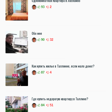
Однокомнатная Квартира в Ласнамяэ
93
2
Обо мне
90
32
Как купить жилье в Таллинне, если мало денег?
87
4
Где купить недорогую квартиру в Таллине?
84
51