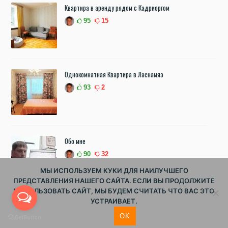
Квартира в аренду рядом с Кадриоргом
95
15
Однокомнатная Квартира в Ласнамяэ
93
2
Обо мне
90
32
МЫ ИСПОЛЬЗУЕМ КУКИ ДЛЯ НАИЛУЧШЕГО
ПРЕДСТАВЛЕНИЯ НАШЕГО САЙТА. ЕСЛИ ВЫ ПРОДОЛЖИТЕ
ИСПОЛЬЗОВАТЬ САЙТ, МЫ БУДЕМ СЧИТАТЬ ЧТО ВАС ЭТО
УСТРАИВАЕТ.
Как купить жилье в Таллинне, если мало денег?
OK
87
4