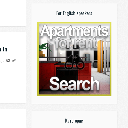
For English speakers
a tn
ь: 53 м²
Категории