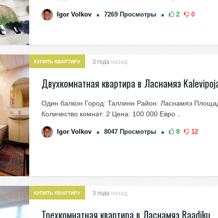
Igor Volkov
7269
Просмотры
2
0
3 года
назад
КУПИТЬ КВАРТИРУ
Двухкомнатная квартира в Ласнамяэ Kalevipoj
Один балкон Город: Таллинн Район: Ласнамяэ Площад
Количество комнат: 2 Цена: 100 000 Евро ..
Igor Volkov
8047
Просмотры
8
12
3 года
назад
КУПИТЬ КВАРТИРУ
Трехкомнатная квартира в Ласнамяэ Raadiku