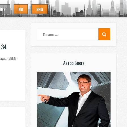
ИНЕ
NO
ENG
 34
дь: 38.8
Автор Блога