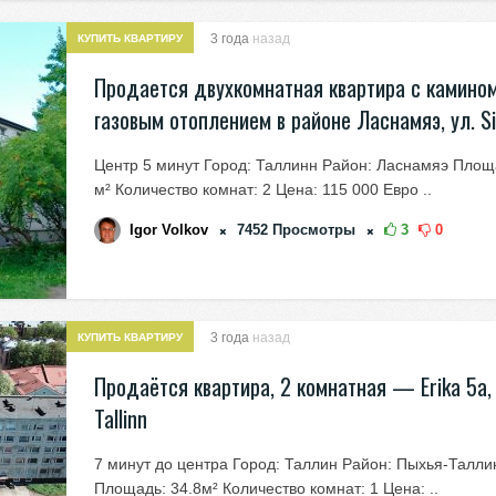
3 года
назад
КУПИТЬ КВАРТИРУ
Продается двухкомнатная квартира с камином
газовым отоплением в районе Ласнамяэ, ул. Sik
Центр 5 минут Город: Таллинн Район: Ласнамяэ Площа
м² Количество комнат: 2 Цена: 115 000 Евро ..
Igor Volkov
7452
Просмотры
3
0
3 года
назад
КУПИТЬ КВАРТИРУ
Продаётся квартира, 2 комнатная — Erika 5a, 
Tallinn
7 минут до центра Город: Таллин Район: Пыхья-Талли
Площадь: 34.8м² Количество комнат: 1 Цена: ..