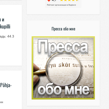
 и
upilli
Пресса обо мне
дь: 44.3
Põhja-
нн