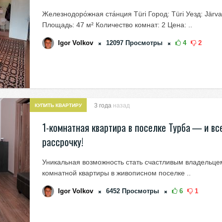
Железнодоро́жная ста́нция Türi Город: Türi Уезд: Jär
Площадь: 47 м² Количество комнат: 2 Цена: ..
Igor Volkov
12097
Просмотры
4
2
3 года
назад
КУПИТЬ КВАРТИРУ
1-комнатная квартира в поселке Турба — и все
рассрочку!
Уникальная возможность стать счастливым владельце
комнатной квартиры в живописном поселке ..
Igor Volkov
6452
Просмотры
6
1