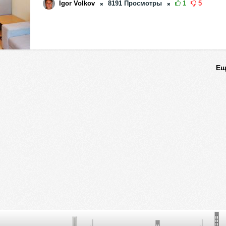
Igor Volkov
8191
Просмотры
1
5
Ещ