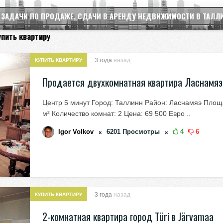
 ЗАДАЧИ ПО ПРОДАЖЕ, СДАЧИ В АРЕНДУ НЕДВИЖИМОСТИ В ТАЛЛ
упить квартиру
3 года
назад
КУПИТЬ КВАРТИРУ
Продается двухкомнатная квартира Ласнамяэ
Центр 5 минут Город: Таллинн Район: Ласнамяэ Площа
м² Количество комнат: 2 Цена: 69 500 Евро ..
Igor Volkov
6201
Просмотры
4
6
3 года
назад
КУПИТЬ КВАРТИРУ
2-комнатная квартира город Türi в Järvamaa