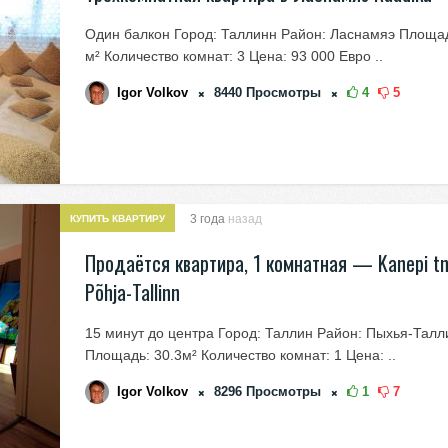
Один балкон Город: Таллинн Район: Ласнамяэ Площад
м² Количество комнат: 3 Цена: 93 000 Евро ..
Igor Volkov
8440
Просмотры
4
5
3 года
назад
КУПИТЬ КВАРТИРУ
Продаётся квартира, 1 комнатная — Kanepi tn
Põhja-Tallinn
15 минут до центра Город: Таллин Район: Пыхья-Талл
Площадь: 30.3м² Количество комнат: 1 Цена: ..
Igor Volkov
8296
Просмотры
1
7