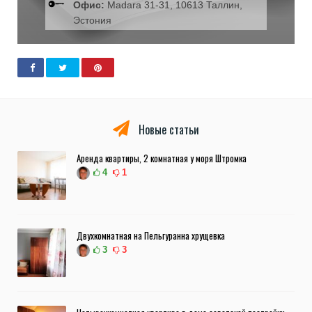
Офис:
Madara 31-31, 10613 Таллин,
Эстония
Новые статьи
Аренда квартиры, 2 комнатная у моря Штромка
4
1
Двухкомнатная на Пельгуранна хрущевка
3
3