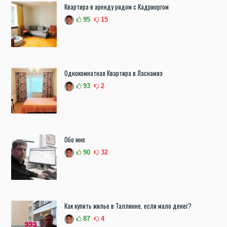
Квартира в аренду рядом с Кадриоргом
95
15
Однокомнатная Квартира в Ласнамяэ
93
2
Обо мне
90
32
Как купить жилье в Таллинне, если мало денег?
87
4