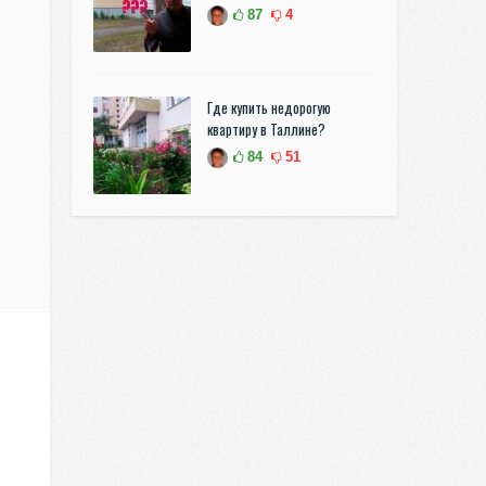
87
4
Где купить недорогую
квартиру в Таллине?
84
51