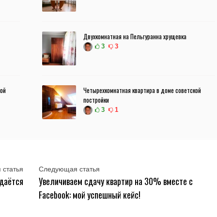
Двухкомнатная на Пельгуранна хрущевка
3
3
кой
Четырехкомнатная квартира в доме советской
постройки
3
1
 статья
Следующая статья
одаётся
Увеличиваем сдачу квартир на 30% вместе с
Facebook: мой успешный кейс!