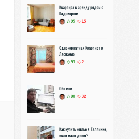
Квартира в аренду рядом с
Кадриоргом
95
15
Однокомнатная Квартира в
Ласнамяэ
93
2
Обо мне
90
32
Как купить жилье в Таллинне,
если мало денег?