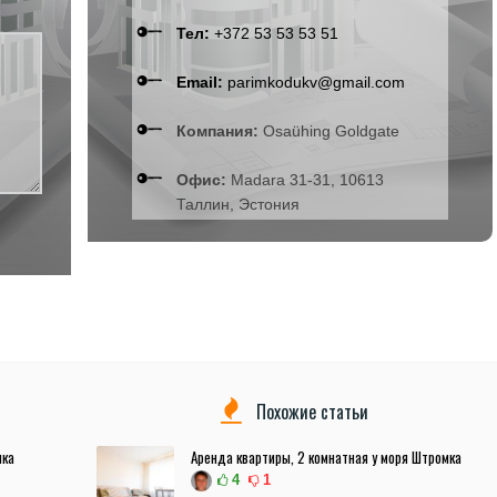
Тел:
+372 53 53 53 51
Email:
parimkodukv@gmail.com
Компания:
Osaühing Goldgate
Офис:
Madara 31-31, 10613
Таллин, Эстония
Похожие статьи
мка
Аренда квартиры, 2 комнатная у моря Штромка
4
1