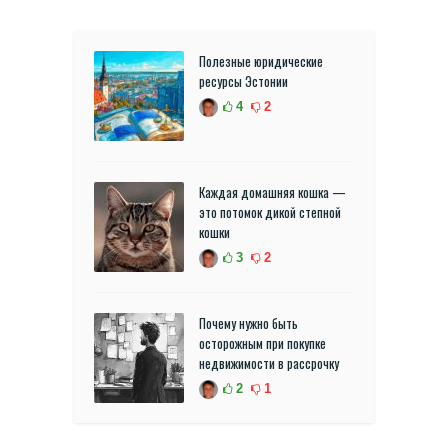
Полезные юридические
ресурсы Эстонии
4
2
Каждая домашняя кошка —
это потомок дикой степной
кошки
3
2
Почему нужно быть
осторожным при покупке
недвижимости в рассрочку
2
1